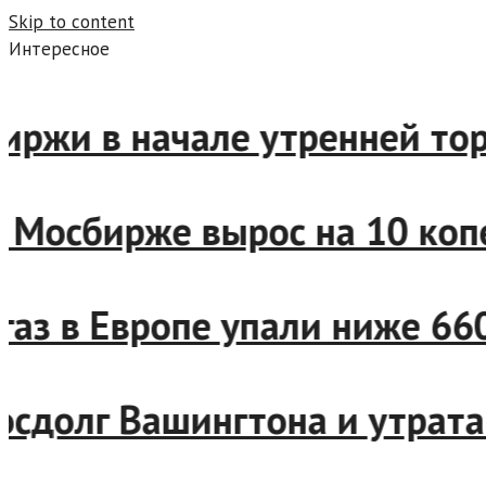
Skip to content
Интересное
и в начале утренней торгов
Мосбирже вырос на 10 копее
аз в Европе упали ниже 660
долг Вашингтона и утрата д