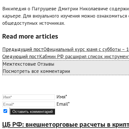
Википедия о Патрушеве Дмитрии Николаевиче содержит 
карьере. Для визуального изучения можно ознакомитьс
общедоступных источниках.
Read more articles
Предыдущий пост
Официальный курс юаня с субботы – 10,
Следующий пост
Кабмин РФ расширил список инструмен
Межтекстовые Отзывы
Посмотреть все комментарии
Имя*
Email*
ЦБ РФ: внешнеторговые расчеты в крип