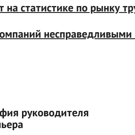
 статистике по рынку труд
паний несправедливыми но 
афия руководителя
мьера