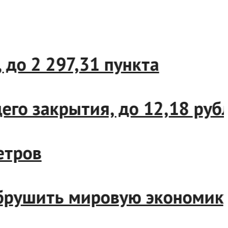
о 2 297,31 пункта
 закрытия, до 12,18 рубля
ров
рушить мировую экономику