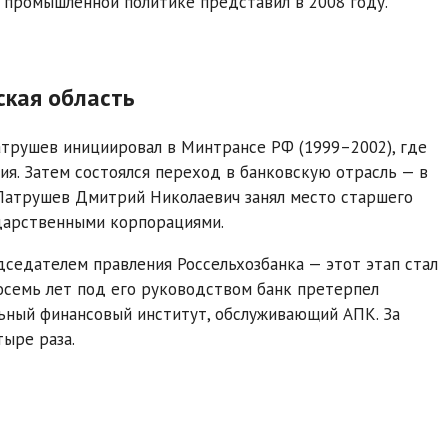
 промышленной политике представил в 2008 году.
ская область
трушев инициировал в Минтрансе РФ (1999–2002), где
я. Затем состоялся переход в банковскую отрасль — в
а Патрушев Дмитрий Николаевич занял место старшего
ударственными корпорациями.
седателем правления Россельхозбанка — этот этап стал
осемь лет под его руководством банк претерпел
ьный финансовый институт, обслуживающий АПК. За
ыре раза.