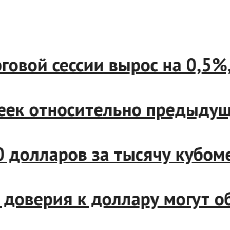
ой сессии вырос на 0,5%, д
к относительно предыдущего
 долларов за тысячу кубомет
оверия к доллару могут об