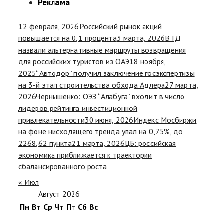
Реклама
12 февраля, 2026
Российский рынок акций
повышается на 0,1 процента
3 марта, 2026
В ГД
назвали альтернативные маршруты возвращения
для российских туристов из ОАЭ
18 ноября,
2025
“Автодор” получил заключение госэкспертизы
на 3-й этап строительства обхода Адлера
27 марта,
2026
Чернышенко: ОЭЗ “Алабуга” входит в число
лидеров рейтинга инвестиционной
привлекательности
30 июня, 2026
Индекс Мосбиржи
на фоне нисходящего тренда упал на 0,75%, до
2268,62 пункта
21 марта, 2026
ЦБ: российская
экономика приближается к траектории
сбалансированного роста
« Июл
Август 2026
Пн
Вт
Ср
Чт
Пт
Сб
Вс