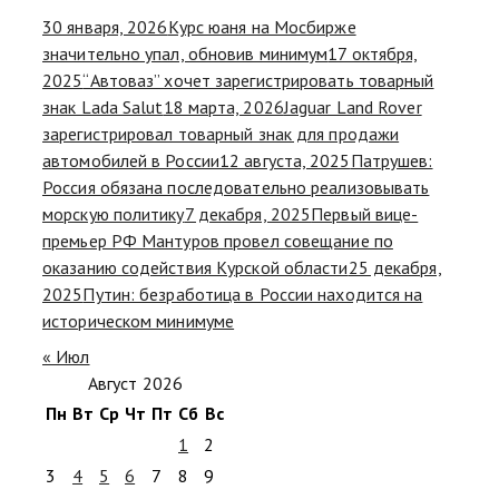
30 января, 2026
Курс юаня на Мосбирже
значительно упал, обновив минимум
17 октября,
2025
“Автоваз” хочет зарегистрировать товарный
знак Lada Salut
18 марта, 2026
Jaguar Land Rover
зарегистрировал товарный знак для продажи
автомобилей в России
12 августа, 2025
Патрушев:
Россия обязана последовательно реализовывать
морскую политику
7 декабря, 2025
Первый вице-
премьер РФ Мантуров провел совещание по
оказанию содействия Курской области
25 декабря,
2025
Путин: безработица в России находится на
историческом минимуме
« Июл
Август 2026
Пн
Вт
Ср
Чт
Пт
Сб
Вс
1
2
3
4
5
6
7
8
9