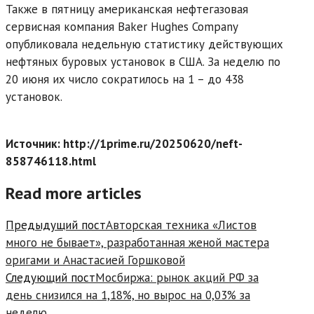
Также в пятницу американская нефтегазовая
сервисная компания Baker Hughes Company
опубликовала недельную статистику действующих
нефтяных буровых установок в США. За неделю по
20 июня их число сократилось на 1 – до 438
установок.
Источник: http://1prime.ru/20250620/neft-
858746118.html
Read more articles
Предыдущий пост
Авторская техника «Листов
много не бывает», разработанная женой мастера
оригами и Анастасией Горшковой
Следующий пост
Мосбиржа: рынок акций РФ за
день снизился на 1,18%, но вырос на 0,03% за
неделю