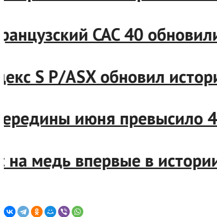
 и французский CAC 40 обно
й индекс S P/ASX обновил и
ые с середины июня превыс
черс на медь впервые в ист