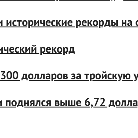
вили исторические рекорды
сторический рекорд
ило 4300 долларов за тройс
ории поднялся выше 6,72 д