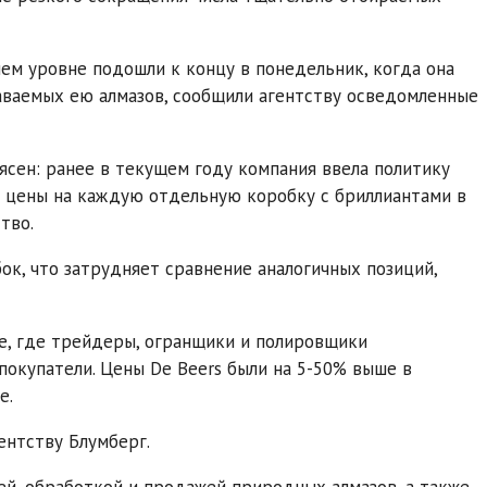
м уровне подошли к концу в понедельник, когда она
аваемых ею алмазов, сообщили агентству осведомленные
ясен: ранее в текущем году компания ввела политику
я цены на каждую отдельную коробку с бриллиантами в
тво.
к, что затрудняет сравнение аналогичных позиций,
е, где трейдеры, огранщики и полировщики
покупатели. Цены De Beers были на 5-50% выше в
е.
ентству Блумберг.
й, обработкой и продажей природных алмазов, а также