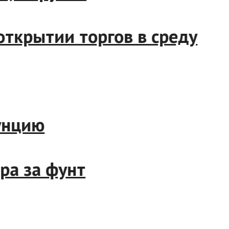
 на открытии торгов в сред
кую унцию
оллара за фунт