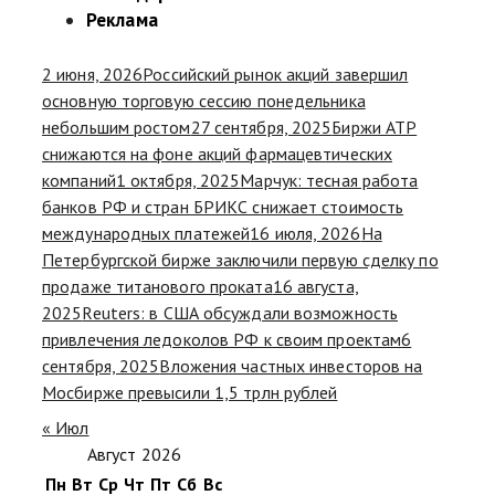
Реклама
2 июня, 2026
Российский рынок акций завершил
основную торговую сессию понедельника
небольшим ростом
27 сентября, 2025
Биржи АТР
снижаются на фоне акций фармацевтических
компаний
1 октября, 2025
Марчук: тесная работа
банков РФ и стран БРИКС снижает стоимость
международных платежей
16 июля, 2026
На
Петербургской бирже заключили первую сделку по
продаже титанового проката
16 августа,
2025
Reuters: в США обсуждали возможность
привлечения ледоколов РФ к своим проектам
6
сентября, 2025
Вложения частных инвесторов на
Мосбирже превысили 1,5 трлн рублей
« Июл
Август 2026
Пн
Вт
Ср
Чт
Пт
Сб
Вс